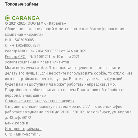
Топовые займы
© 2021-2025, ООО МФК «Каранга»
Общество с ограниченной ответственностью Микрофинансовая
компания «Каранга»
ИНН:
5405060085
ОГРН
1205400057521
Реестр МФО
№ 2104150009681 от 24 мая 2021
Реестр СРО
№ 54 001201 от 10 июня 2021
Услуги компании и права клиентов
Мы используем cookie. Это помогает оценивать наш сервис и
делать его лучше. Если не хотите использовать cookie, то отключите
их в настройках вашего браузера. В этом случае часть функций
будет вам недоступна или может работать непредсказуемо.
Подробно о cookie написано в нашем Положении об обработке
персональных данных
Описание и правила участия в акциях
Отправить онлайн-заявку на заём можно 24/7. Головной офис
работает ежедневно с 9:00 до 21:00. 630102, Новосибирск, ул. Кирова,
д. 48, оф. 601/2
Банк России
Интернет-приёмная
СРО «МиР»
npmir.ru