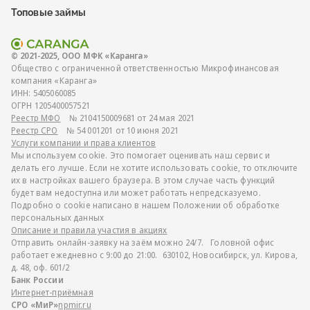
Топовые займы
© 2021-2025, ООО МФК «Каранга»
Общество с ограниченной ответственностью Микрофинансовая
компания «Каранга»
ИНН:
5405060085
ОГРН
1205400057521
Реестр МФО
№ 2104150009681 от 24 мая 2021
Реестр СРО
№ 54 001201 от 10 июня 2021
Услуги компании и права клиентов
Мы используем cookie. Это помогает оценивать наш сервис и
делать его лучше. Если не хотите использовать cookie, то отключите
их в настройках вашего браузера. В этом случае часть функций
будет вам недоступна или может работать непредсказуемо.
Подробно о cookie написано в нашем Положении об обработке
персональных данных
Описание и правила участия в акциях
Отправить онлайн-заявку на заём можно 24/7. Головной офис
работает ежедневно с 9:00 до 21:00. 630102, Новосибирск, ул. Кирова,
д. 48, оф. 601/2
Банк России
Интернет-приёмная
СРО «МиР»
npmir.ru