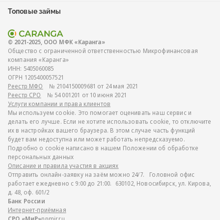
Топовые займы
© 2021-2025, ООО МФК «Каранга»
Общество с ограниченной ответственностью Микрофинансовая
компания «Каранга»
ИНН:
5405060085
ОГРН
1205400057521
Реестр МФО
№ 2104150009681 от 24 мая 2021
Реестр СРО
№ 54 001201 от 10 июня 2021
Услуги компании и права клиентов
Мы используем cookie. Это помогает оценивать наш сервис и
делать его лучше. Если не хотите использовать cookie, то отключите
их в настройках вашего браузера. В этом случае часть функций
будет вам недоступна или может работать непредсказуемо.
Подробно о cookie написано в нашем Положении об обработке
персональных данных
Описание и правила участия в акциях
Отправить онлайн-заявку на заём можно 24/7. Головной офис
работает ежедневно с 9:00 до 21:00. 630102, Новосибирск, ул. Кирова,
д. 48, оф. 601/2
Банк России
Интернет-приёмная
СРО «МиР»
npmir.ru